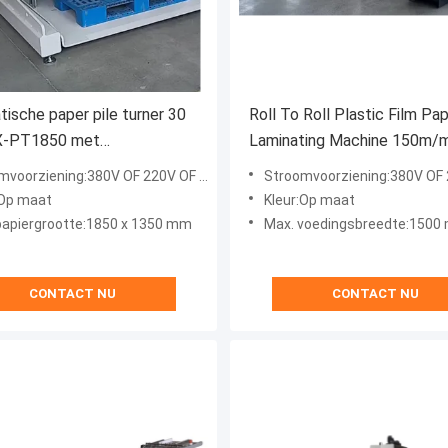
ische paper pile turner 30
Roll To Roll Plastic Film Pa
X-PT1850 met
Laminating Machine 150m/m
sbediening
- 450gsm Papier Gram
voorziening:380V OF 220V OF 415V
Stroomvoorziening:380V OF 220
:Op maat
Kleur:Op maat
papiergrootte:1850 x 1350 mm
Max. voedingsbreedte:1500
CONTACT NU
CONTACT NU