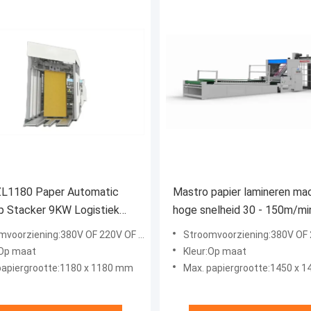
L1180 Paper Automatic
Mastro papier lamineren ma
op Stacker 9KW Logistiek
hoge snelheid 30 - 150m/m
rtband type
M1450
voorziening:380V OF 220V OF 415V
Stroomvoorziening:380V OF 220
:Op maat
Kleur:Op maat
papiergrootte:1180 x 1180 mm
Max. papiergrootte:1450 x 