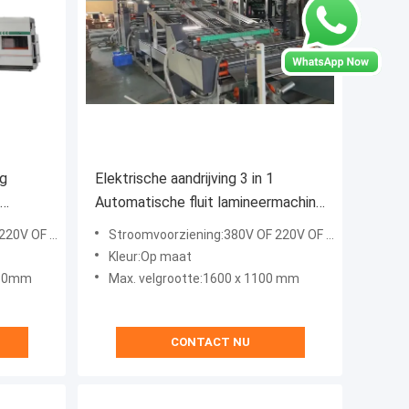
ng
Elektrische aandrijving 3 in 1
Automatische fluit lamineermachine
08C
BZJ-1600S5
V OF 415V
Stroomvoorziening:380V OF 220V OF 415V
Kleur:Op maat
080mm
Max. velgrootte:1600 x 1100 mm
CONTACT NU