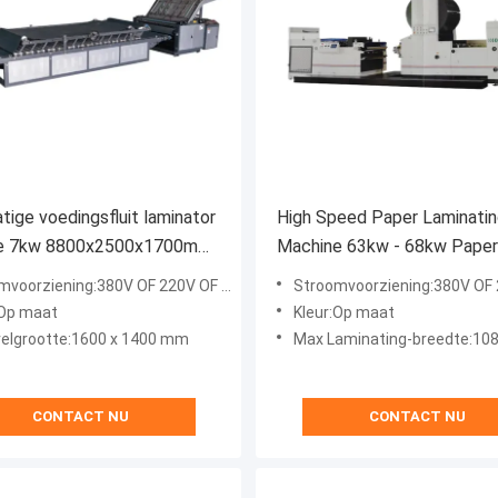
ige voedingsfluit laminator
High Speed Paper Laminati
e 7kw 8800x2500x1700mm
Machine 63kw - 68kw Paper
600Q2
Laminator Machine MTM-1
voorziening:380V OF 220V OF 415V
Stroomvoorziening:380V OF 220
:Op maat
Kleur:Op maat
velgrootte:1600 x 1400 mm
Max Laminating-breedte:1
CONTACT NU
CONTACT NU