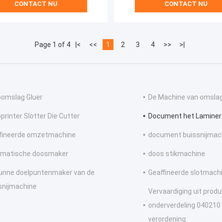
CONTACT NU
CONTACT NU
Page 1 of 4
|<
<<
1
2
3
4
>>
>|
oomslag Gluer
De Machine van omslag
printer Slotter Die Cutter
Document het Laminer
fineerde omzetmachine
document buissnijmac
matische doosmaker
doos stikmachine
unne doelpuntenmaker van de
Geaffineerde slotmach
snijmachine
Vervaardiging uit produ
onderverdeling 040210
verordening