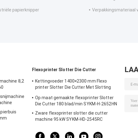
striële papierknipper
Verpakkingsmateriaal 
LAA
Flexoprinter Slotter Die Cutter
jmachine 8,2
Kettingvoeder 1400×2300 mm Flexo
60
printer Slotter Die Cutter Met Slotting
Aanhangsel
 snijmachine
Op maat gemaakte flexoprinter Slotter
achine
Die Cutter 180 blad/min SYKM-H-2652HN
pierbuis
Zware flexoprinter slotter die cutter
0 mm
machine 95 kW SYKM-HD-2545RC