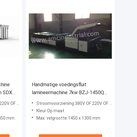
chine
Handmatige voedingsfluit
in SDX-
lamineermachine 7kw BZJ-1450Q2
4000kg Gewicht
V OF 415V
Stroomvoorziening:380V OF 220V OF 415V
Kleur:Op maat
1450 mm
Max. velgrootte:1450 x 1300 mm