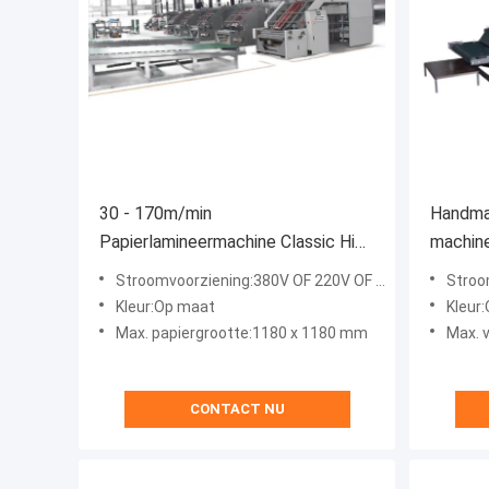
30 - 170m/min
Handmat
Papierlamineermachine Classic High
machin
Speed Laminator 50HZ SDX-1180
BZJ-1
Stroomvoorziening:380V OF 220V OF 415V
Stroom
Kleur:Op maat
Kleur
Max. papiergrootte:1180 x 1180 mm
Max. 
CONTACT NU