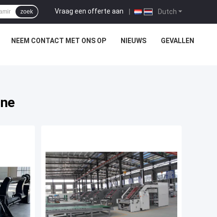
Vraag een offerte aan
|
Dutch
zoek
NEEM CONTACT MET ONS OP
NIEUWS
GEVALLEN
ine