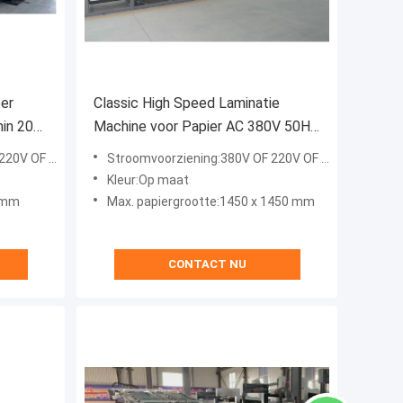
per
Classic High Speed Laminatie
in 200
Machine voor Papier AC 380V 50HZ
SDX-1450
V OF 415V
Stroomvoorziening:380V OF 220V OF 415V
Kleur:Op maat
 mm
Max. papiergrootte:1450 x 1450 mm
CONTACT NU