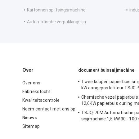
Kartonnen splitsingsmachine
indu
Automatische verpakkingslijn
Over
document buissnijmachine
Twee koppen papierbuis sni
Over ons
kW aangepaste kleur TSJG-
Fabriekstocht
Chemische vezel papierbuis
Kwaliteitscontrole
12,6KW papierbuis curling m
Neem contact met ons op
TSJQ-70M Automatische pa
Nieuws
snijmachine 1,5 kW 30 - 10
Innendiameter
Sitemap