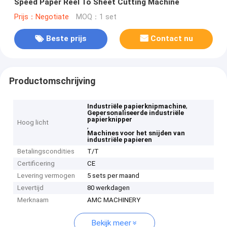
Speed Paper Reel To Sheet Cutting Machine
Prijs：Negotiate
MOQ：1 set
Beste prijs
Contact nu
Productomschrijving
,
Industriële papierknipmachine
Gepersonaliseerde industriële
papierknipper
Hoog licht
,
Machines voor het snijden van
industriële papieren
Betalingscondities
T/T
Certificering
CE
Levering vermogen
5 sets per maand
Levertijd
80 werkdagen
Merknaam
AMC MACHINERY
Bekijk meer