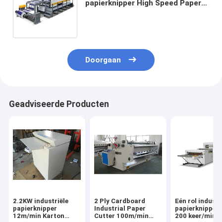
papierknipper High Speed Paper
Reel To Sheet Cutting Machine
Doorgaan
Geadviseerde Producten
2.2KW industriële
2 Ply Cardboard
Eén rol industr
papierknipper
Industrial Paper
papierknipper 
12m/min Karton
Cutter 100m/min
200 keer/min 