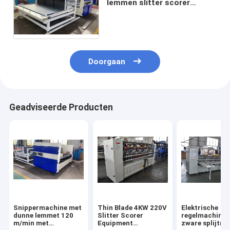
lemmen slitter scorer
machine 11 kW met auto
gordel voeder BFY-
3200ZSD7
Doorgaan
Geadviseerde Producten
Snippermachine met
Thin Blade 4KW 220V
Elektrische
dunne lemmet 120
Slitter Scorer
regelmachine 
m/min met
Equipment
zware splijtm