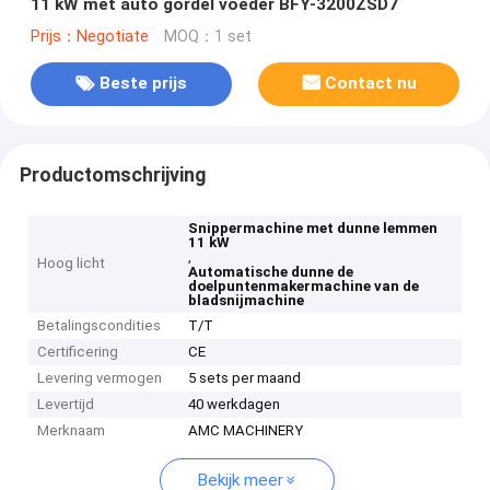
11 kW met auto gordel voeder BFY-3200ZSD7
Prijs：Negotiate
MOQ：1 set
Beste prijs
Contact nu
Productomschrijving
Snippermachine met dunne lemmen
11 kW
,
Hoog licht
Automatische dunne de
doelpuntenmakermachine van de
bladsnijmachine
Betalingscondities
T/T
Certificering
CE
Levering vermogen
5 sets per maand
Levertijd
40 werkdagen
Merknaam
AMC MACHINERY
Bekijk meer