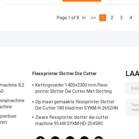
Page 1 of 8
|<
<<
1
2
3
4
LAA
Flexoprinter Slotter Die Cutter
jmachine 8,2
Kettingvoeder 1400×2300 mm Flexo
60
printer Slotter Die Cutter Met Slotting
Aanhangsel
 snijmachine
Op maat gemaakte flexoprinter Slotter
achine
Die Cutter 180 blad/min SYKM-H-2652HN
pierbuis
Zware flexoprinter slotter die cutter
0 mm
machine 95 kW SYKM-HD-2545RC