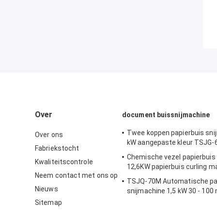
Over
document buissnijmachine
Twee koppen papierbuis sni
Over ons
kW aangepaste kleur TSJG-
Fabriekstocht
Chemische vezel papierbuis
Kwaliteitscontrole
12,6KW papierbuis curling m
Neem contact met ons op
TSJQ-70M Automatische pa
Nieuws
snijmachine 1,5 kW 30 - 10
Innendiameter
Sitemap