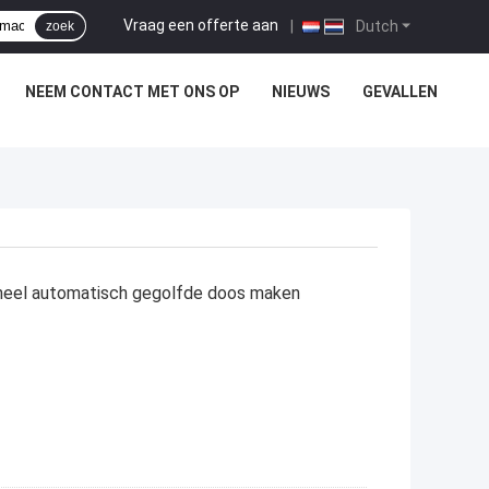
Vraag een offerte aan
|
Dutch
zoek
NEEM CONTACT MET ONS OP
NIEUWS
GEVALLEN
neel automatisch gegolfde doos maken